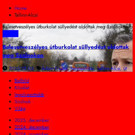
Home
Tallinn-Alcsi
Balesetveszélyes útburkolat süllyedést oldottak meg Szolnokon
Szolnok
Balesetveszélyes útburkolat süllyedést oldottak
meg Szolnokon
2025.12.03.
Ádám Csaba
,
helyreállítás
,
Tallinn-Alcsi
,
út
Belföld
Közélet
legolvasottabb
Szolnok
Világ
2025. december
2024. december
2024. november