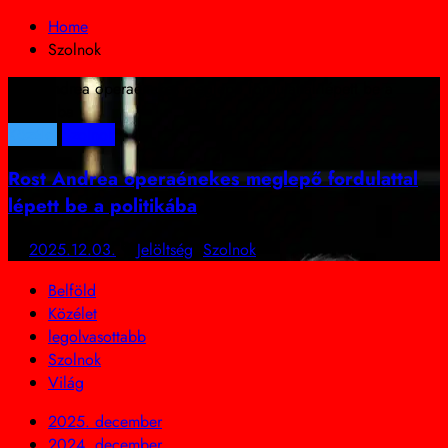
Home
Szolnok
Rost Andrea operaénekes meglepő fordulattal lépett be a
politikába
Közélet
Szolnok
Rost Andrea operaénekes meglepő fordulattal
lépett be a politikába
2025.12.03.
Jelöltség
,
Szolnok
Belföld
Közélet
legolvasottabb
Szolnok
Világ
2025. december
2024. december