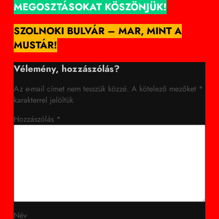
MEGOSZTÁSOKAT KÖSZÖNJÜK!
SZOLNOKI BULVÁR – MAR, MINT A
MUSTÁR!
Vélemény, hozzászólás?
Az e-mail címet nem tesszük közzé.
A kötelező mezőket
*
karakterrel jelöltük
Hozzászólás
*
Név