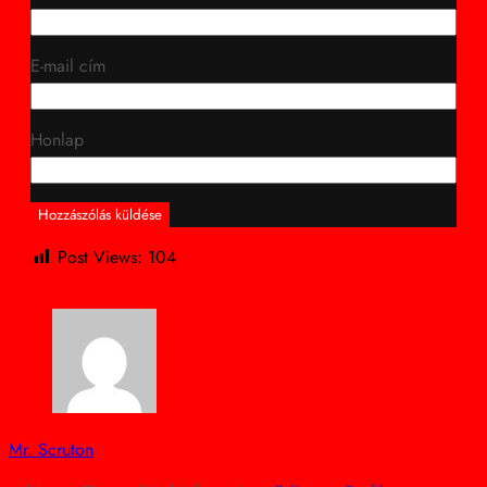
E-mail cím
Honlap
Post Views:
104
Mr. Scruton