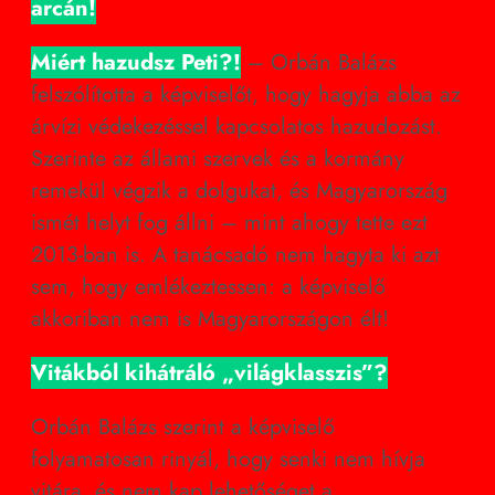
arcán!
Miért hazudsz Peti?!
– Orbán Balázs
felszólította a képviselőt, hogy hagyja abba az
árvízi védekezéssel kapcsolatos hazudozást.
Szerinte az állami szervek és a kormány
remekül végzik a dolgukat, és Magyarország
ismét helyt fog állni – mint ahogy tette ezt
2013-ban is. A tanácsadó nem hagyta ki azt
sem, hogy emlékeztessen: a képviselő
akkoriban nem is Magyarországon élt!
Vitákból kihátráló „világklasszis”?
Orbán Balázs szerint a képviselő
folyamatosan rinyál, hogy senki nem hívja
vitára, és nem kap lehetőséget a