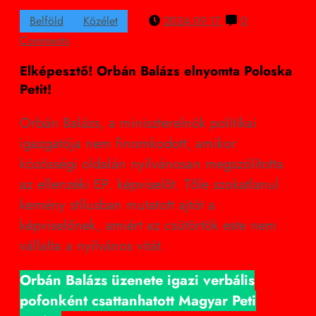
Belföld
Közélet
2024.09.17.
0
Comments
Elképesztő! Orbán Balázs elnyomta Poloska
Petit!
Orbán Balázs, a miniszterelnök politikai
igazgatója nem finomkodott, amikor
közösségi oldalán nyilvánosan megszólította
az ellenzéki EP. képviselőt. Tőle szokatlanul
kemény stílusban mutatott ajtót a
képviselőnek, amiért az csütörtök este nem
vállalta a nyilvános vitát.
Orbán Balázs üzenete igazi verbális
pofonként csattanhatott Magyar Peti