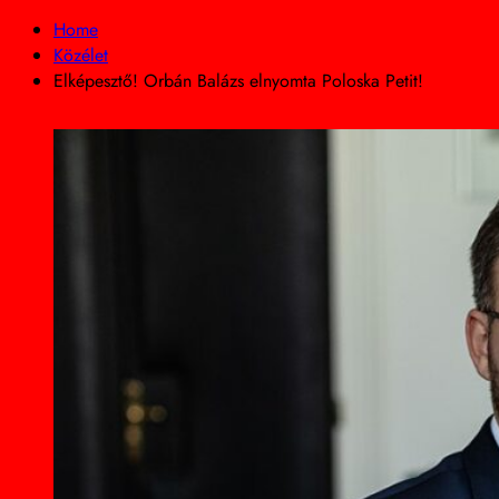
Home
Közélet
Elképesztő! Orbán Balázs elnyomta Poloska Petit!