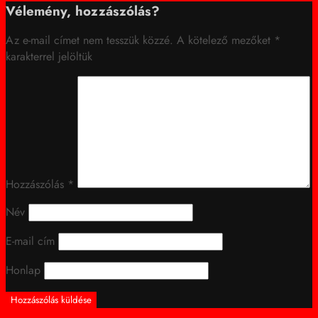
Vélemény, hozzászólás?
Az e-mail címet nem tesszük közzé.
A kötelező mezőket
*
karakterrel jelöltük
Hozzászólás
*
Név
E-mail cím
Honlap