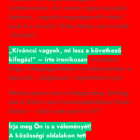
köztelevízióban. Ám amikor végre színpadra
léphetne, „angolnát megszégyenítő módon”
bújik ki a vita alól. Orbán Balázs nem kímélte
„Poloskát”:
„Kíváncsi vagyok, mi lesz a következő
kifogás!” – írta ironikusan
, hozzátéve,
hogy a kifogásgyártásban és vádaskodásban a
képviselő „világklasszis” teljesítményt nyújt.
Péterke persze most is hebeg-habog, állítólag
este 8,30-kor várná homokzsák-töltésre Orbán
Balázst – vitázni ezek szerint, fél!?
Írja meg Ön is a véleményét!
A közösségi oldalakon tett