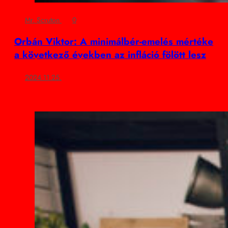
Mr. Scruton
0
Orbán Viktor: A minimálbér-emelés mértéke
a következő években az infláció fölött lesz
2024.11.25.