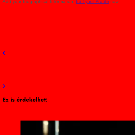
Add your Biographical Information.
Edit your Profile
now.
view all posts
Previous post
200 Ft-os diákbérlet október 1-től Szolnokon: Hatalmas
könnyítés a családoknak!
Next post
Toroczkai leleplezte a Tisza Párt sötét titkát!
Ez is érdekelhet: