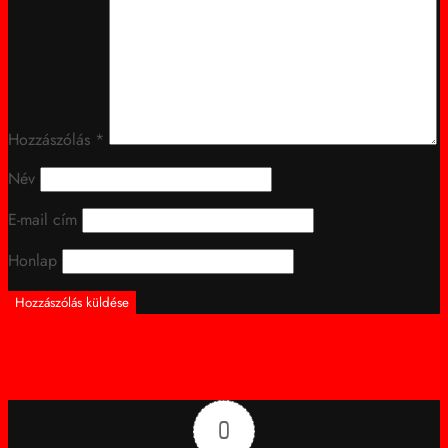
Hozzászólás
*
Név
E-mail cím
Honlap
0