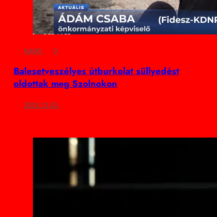
NA90
0
Balesetveszélyes útburkolat süllyedést
oldottak meg Szolnokon
2025.12.03.