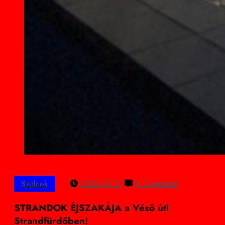
Szolnok
2024.09.17.
0 Comments
STRANDOK ÉJSZAKÁJA a Véső úti
Strandfürdőben!