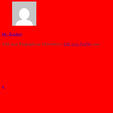
Mr. Scruton
Add your Biographical Information.
Edit your Profile
now.
view all posts
Previous post
Áramszünet Szolnokon: Szalay Ferenc kérésére, az
önkormányzat krízissegélyt nyújt!
Next post
A szolnokiak VOLÁN-pártiak!