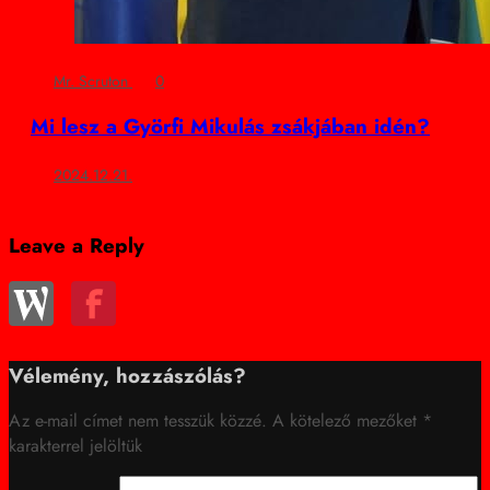
Mr. Scruton
0
Mi lesz a Györfi Mikulás zsákjában idén?
2024.12.21.
Leave a Reply
Vélemény, hozzászólás?
Az e-mail címet nem tesszük közzé.
A kötelező mezőket
*
karakterrel jelöltük