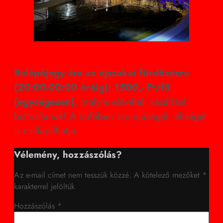
Belépőjegy ára az éjszakai fürdőzésre
(20:00-00:00 óráig): 1500,- Ft/fő
(egységesen)
, melyre elővételi vásárlást
biztosítanak! A büfében szomjúságát, éhségét
is csillapíthatja.
Vélemény, hozzászólás?
Az e-mail címet nem tesszük közzé.
A kötelező mezőket
*
karakterrel jelöltük
Hozzászólás
*