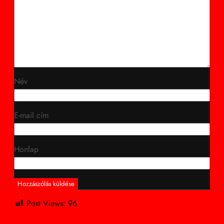
Név
E-mail cím
Honlap
Post Views:
96