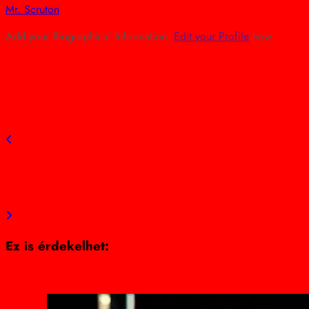
Mr. Scruton
Add your Biographical Information.
Edit your Profile
now.
view all posts
Previous post
Új lendület Szolnokért: Mohi Márk a közgyűlésben
Next post
Szolnok a zöld innováció élvonalában
Ez is érdekelhet: