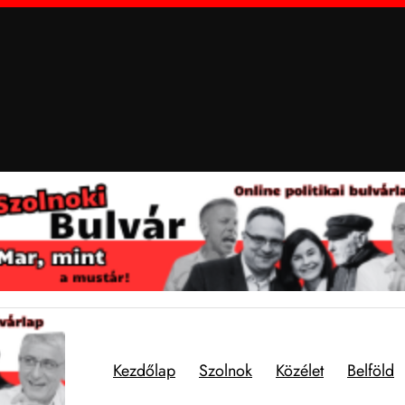
Kezdőlap
Szolnok
Közélet
Belföld