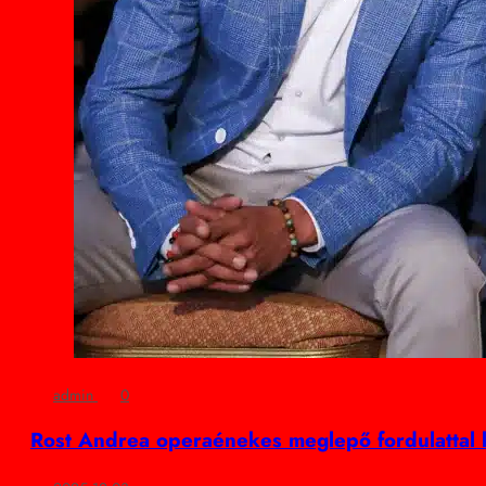
admin
0
Rost Andrea operaénekes meglepő fordulattal l