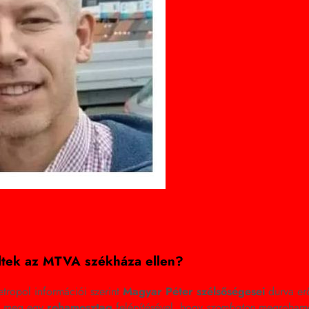
ültek az MTVA székháza ellen?
tropol információi szerint
Magyar Péter szélsőségesei
durva erő
a meg egy
rohamosztag
felépítésével, hogy
szombaton
megrohamo