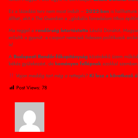
Ez a lázadási terv nem most indult –
2022-ben
is hallhattunk
állhat, akit a The Guardian a „globális forradalom titkos épít
Ma reggel a
rendőrség letartóztatta
László Donátot, Magyar P
erősítik a gyanút: a csoport nemcsak fideszes politikusok arc
is!
A
Budapesti Rendőr-főkapitányság
közérdekű üzem működésé
békés gyülekezést, de
keményen fellépnek
azokkal szemben, 
Vajon meddig tart még a rettegés?
Ki lesz a következő 
Post Views:
78