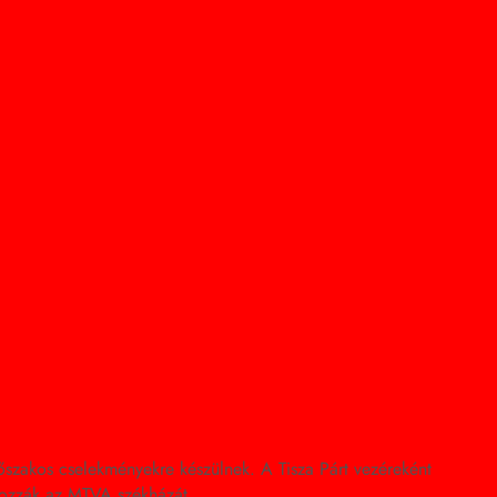
szakos cselekményekre készülnek. A Tisza Párt vezéreként
zzák az MTVA székházát.