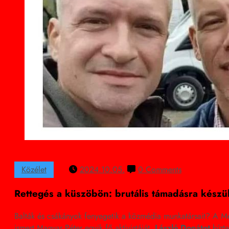
Közélet
2024.10.05.
0 Comments
Rettegés a küszöbön: brutális támadásra kész
Balták és csákányok fenyegetik a közmédia munkatársait? A Me
ismert Magyar Péter egyik fő aktivistáját,
László Donátot
bízt