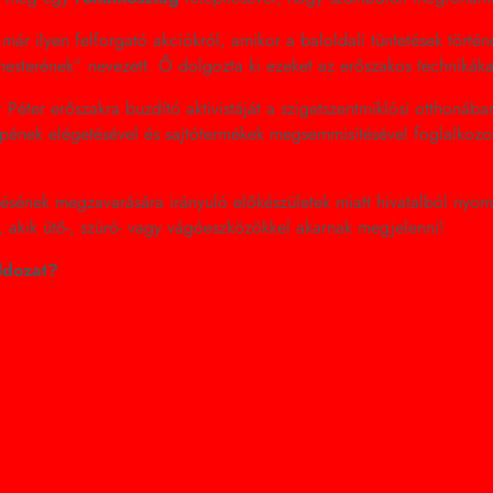
 már ilyen felforgató akciókról, amikor a baloldali tüntetések tört
őmesterének” nevezett. Ő dolgozta ki ezeket az erőszakos technikákat
éter erőszakra buzdító aktivistáját a szigetszentmiklósi otthonában
képének elégetésével és sajtótermékek megsemmisítésével foglalkoz
nek megzavarására irányuló előkészületek miatt hivatalból nyomozás
akik ütő-, szúró- vagy vágóeszközökkel akarnak megjelenni!
áldozat?