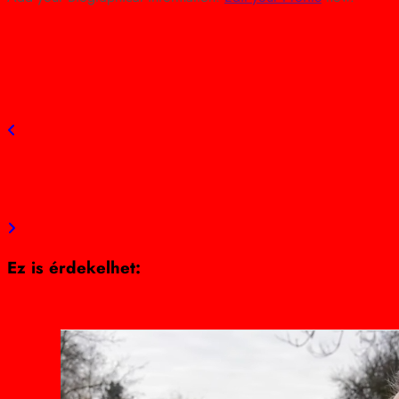
view all posts
Previous post
Életet menthet a Gondosóra! Magyarországon ingyenesen 
Next post
Lemondta a Debreceni Zsidó Hitközség Varnus Xavér konce
Ez is érdekelhet: