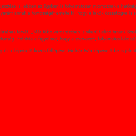
erjesztése is, ebben az ügyben is folyamatosan nyomoznak a hatóság
gyaránt annak a fontosságát emelte ki, hogy a lakók összefogva is s
sának tervét. „Már több városrészben is sikerült elindítanunk Szo
nság. Felhívta a figyelmet, hogy a szervezett, folyamatos lakosság
ág és a képviselő közös fellépése. Molnár Iván képviselő be is je