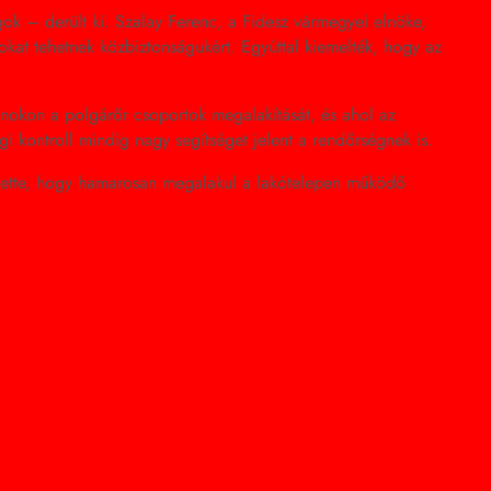
ok – derült ki. Szalay Ferenc, a Fidesz vármegyei elnöke,
okat tehetnek közbiztonságukért. Egyúttal kiemelték, hogy az
lnokon a polgárőr csoportok megalakítását, és ahol az
i kontroll mindig nagy segítséget jelent a rendőrségnek is.
lentette, hogy hamarosan megalakul a lakótelepen működő