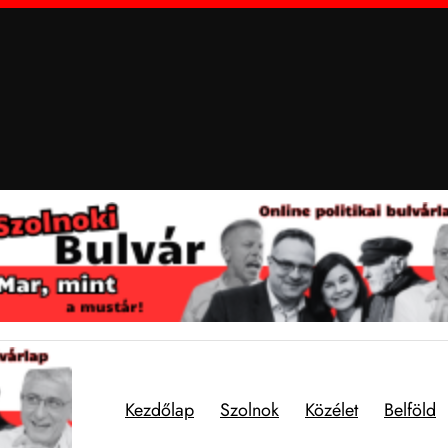
Kezdőlap
Szolnok
Közélet
Belföld