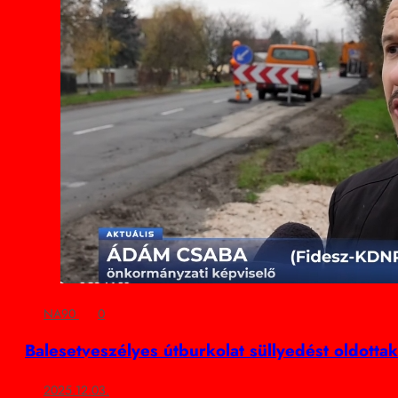
NA90
0
Balesetveszélyes útburkolat süllyedést oldott
2025.12.03.