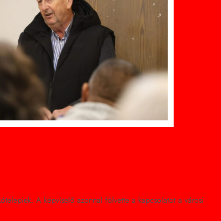
elepiek. A képviselő azonnal fölvette a kapcsolatot a városi