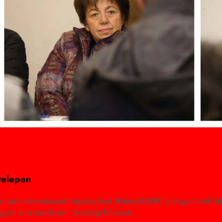
telepen
Iván önkormányzati képviselőnek (Fidesz-KDNP) a Vegyiművek lakót
gzott el a szerda esti lakossági fórumon.