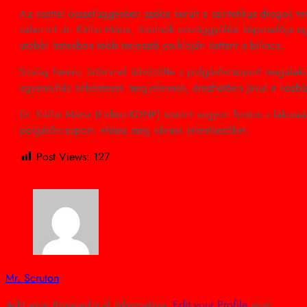
Az esettel összefüggésben szóba került a szintetikus drogok t
valamint dr. Kállai Mária, Szolnok országgyűlési képviselője e
utóbbi hetekben több terjesztő csuklóján kattant a bilincs.
Szalay Ferenc örömmel üdvözölte a polgárőrcsoport megalakulá
egyenruhás önkéntesek megjelennek, érezhetően javul a közbizto
Dr. Kállai Mária (Fidesz-KDNP) szerint nagyon fontos a lakoss
polgárőrcsoport, ehhez még várnak jelentkezőket.
Post Views:
127
Mr. Scruton
Add your Biographical Information.
Edit your Profile
now.