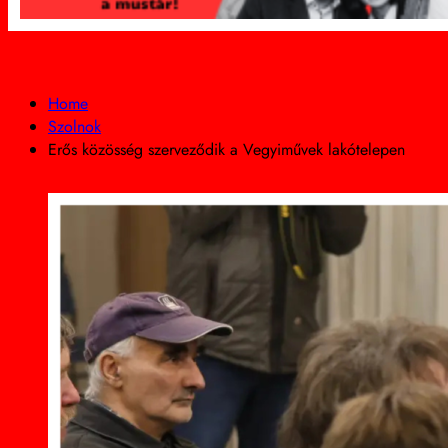
Home
Szolnok
Erős közösség szerveződik a Vegyiművek lakótelepen