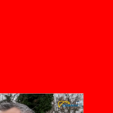
elérhető az idősek védelmében
rtjét!