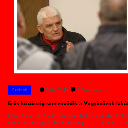
Szolnok
2024.11.10.
0 Comments
Erős közösség szerveződik a Vegyiművek lakó
Kötözködő és lökdösődő hajléktalanokról panaszkodtak Molnár 
rendőrkapitánysággal, akik rendszeres járőrözést ígértek – han