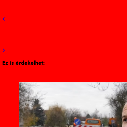
Átadták a Törpikék Különleges Gyermekotthont
Szolnokon!
Next post
Mi lesz a Györfi Mikulás zsákjában idén?
Ez is érdekelhet: