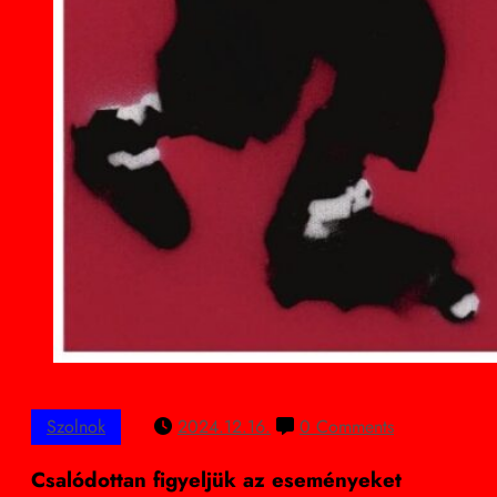
Szolnok
2024.12.16.
0 Comments
Csalódottan figyeljük az eseményeket