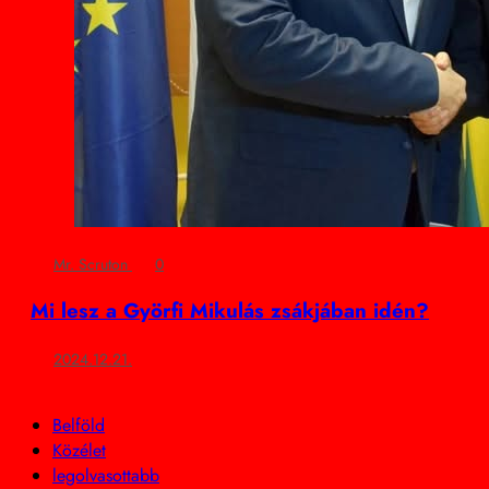
Mr. Scruton
0
Mi lesz a Györfi Mikulás zsákjában idén?
2024.12.21.
Belföld
Közélet
legolvasottabb