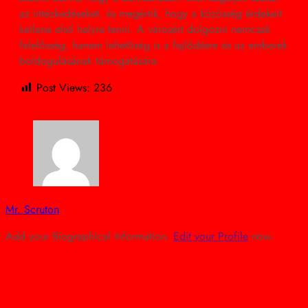
az intézkedéseket, és megértik, hogy a közösség érdekeit
kellene első helyre tenni. A városért dolgozni nemcsak
felelősség, hanem lehetőség is a fejlődésre és az emberek
boldogulásának támogatására.
Post Views:
236
Mr. Scruton
Add your Biographical Information.
Edit your Profile
now.
view all posts
Previous post