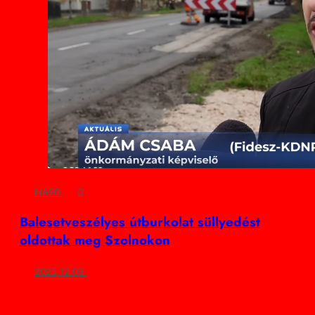
NA90
0
Balesetveszélyes útburkolat süllyedést
oldottak meg Szolnokon
2025.12.03.