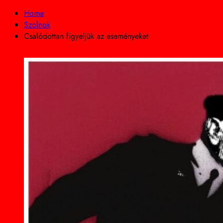
Home
Szolnok
Csalódottan figyeljük az eseményeket