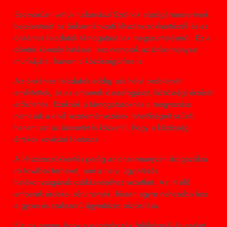
Szomorúan vettük tudomásul Szolnok alpolgármesterének
bejelentését az önkormányzati létszámcsökkentésről és az
önkéntes feladatok támogatásának megszüntetéséről. Ez a
döntés komoly hatással lesz nemcsak az önkormányzat
munkájára, hanem a közösségünkre is.
Az önkéntes feladatok eddig sok helyi problémát
enyhítettek, és az emberek összefogását, közösségi érzését
erősítették. Ezeknek a támogatásoknak a megvonása
nemcsak a civil kezdeményezések lehetőségeit szűkíti,
hanem azt az üzenetet is közvetíti, hogy a közösségi
értékek kevésbé fontosak.
A létszámcsökkentés pedig az önkormányzati dolgozókra
ró további terheket, ami a helyi ügyintézés
hatékonyságának csökkenéséhez vezethet. Az itt élő
emberek érdekei sérülhetnek, hiszen egyre nehezebb lesz
a gyors és szakszerű ügyintézés biztosítása.
Bízunk benne, hogy a döntéshozók felülvizsgálják ezeket