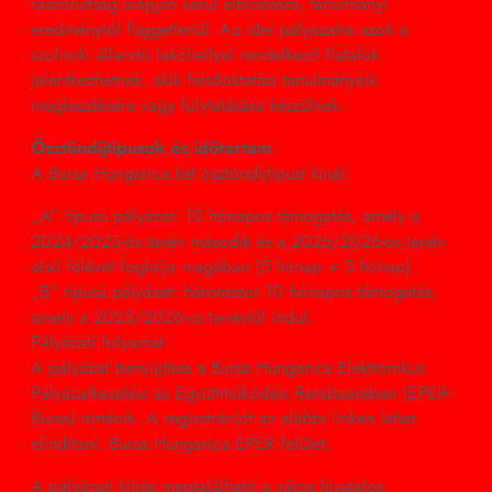
rászorultság alapján kerül elbírálásra, tanulmányi
eredménytől függetlenül. Az idei pályázatra azok a
szolnoki állandó lakóhellyel rendelkező fiatalok
jelentkezhetnek, akik felsőoktatási tanulmányaik
megkezdésére vagy folytatására készülnek.
Ösztöndíjtípusok és időtartam
A Bursa Hungarica két ösztöndíjtípust kínál:
„A” típusú pályázat: 10 hónapos támogatás, amely a
2024/2025-ös tanév második és a 2025/2026-os tanév
első félévét foglalja magában (5 hónap + 5 hónap).
„B” típusú pályázat: háromszor 10 hónapos támogatás,
amely a 2025/2026-os tanévtől indul.
Pályázati folyamat
A pályázat benyújtása a Bursa Hungarica Elektronikus
Pályázatkezelési és Együttműködési Rendszerében (EPER-
Bursa) történik. A regisztrációt az alábbi linken lehet
elindítani: Bursa Hungarica EPER felület.
A pályázati kiírás megtalálható a város hivatalos