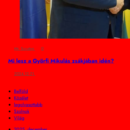
Mr. Scruton
0
Mi lesz a Györfi Mikulás zsákjában idén?
2024.12.21.
Belföld
Közélet
legolvasottabb
Szolnok
Világ
2025. december