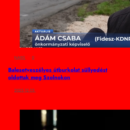
NA90
0
Balesetveszélyes útburkolat süllyedést
oldottak meg Szolnokon
2025.12.03.