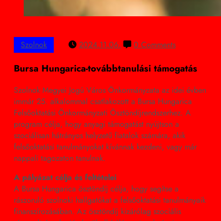
Szolnok
2024.11.06.
0 Comments
Bursa Hungarica-továbbtanulási támogatás
Szolnok Megyei Jogú Város Önkormányzata az idei évben
immár 25. alkalommal csatlakozott a Bursa Hungarica
Felsőoktatási Önkormányzati Ösztöndíjrendszerhez. A
program célja, hogy anyagi támogatást nyújtson a
szociálisan hátrányos helyzetű fiatalok számára, akik
felsőoktatási tanulmányokat kívánnak kezdeni, vagy már
nappali tagozaton tanulnak.
A pályázat célja és feltételei
A Bursa Hungarica ösztöndíj célja, hogy segítse a
rászoruló szolnoki hallgatókat a felsőoktatási tanulmányaik
finanszírozásában. Az ösztöndíj kizárólag szociális