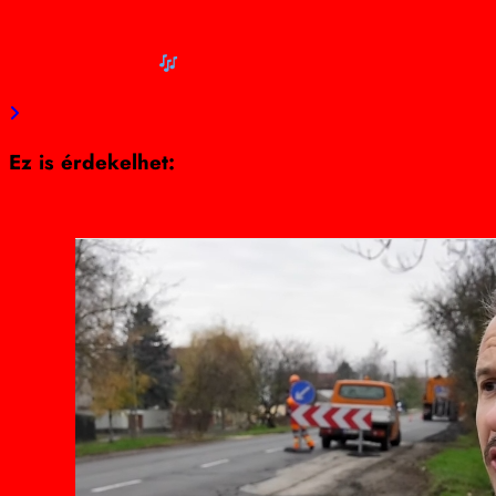
Újabb zenélő út Magyarországon! Ezt a dalt hallhatjuk
majd Jászságban!
Ez is érdekelhet: