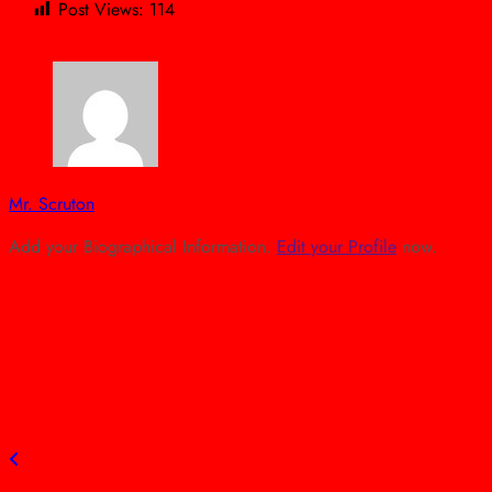
Post Views:
114
Mr. Scruton
Add your Biographical Information.
Edit your Profile
now.
view all posts
Previous post
Új szintre emeli a mentést a Mészáros Csoport támogatása
– 70 milliós drónt adományoztak a Pest Vármegyei
Kutató-Mentő Szolgálatnak
Next post