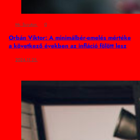
Mr. Scruton
0
Orbán Viktor: A minimálbér-emelés mértéke
a következő években az infláció fölött lesz
2024.11.25.