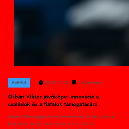
Belföld
2024.09.30.
0 Comments
Orbán Viktor jövőképe: innováció a
családok és a fiatalok támogatására
Orbán Viktor legújabb bejelentései rávilágítanak arra a
lendületre, amely hazánk jövőjét formálja. A