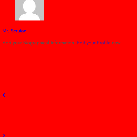
Mr. Scruton
Add your Biographical Information.
Edit your Profile
now.
view all posts
Previous post
A migráció ügyében a magyaroknak volt igazuk! – Az
emberek tűrőképessége elfogyott!
Next post
A politikai kérdések tükre: kétszínűség és álszentség a
tiszta politika nevében