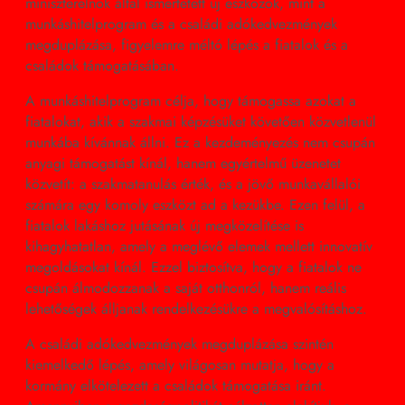
miniszterelnök által ismertetett új eszközök, mint a
munkáshitelprogram és a családi adókedvezmények
megduplázása, figyelemre méltó lépés a fiatalok és a
családok támogatásában.
A munkáshitelprogram célja, hogy támogassa azokat a
fiatalokat, akik a szakmai képzésüket követően közvetlenül
munkába kívánnak állni. Ez a kezdeményezés nem csupán
anyagi támogatást kínál, hanem egyértelmű üzenetet
közvetít: a szakmatanulás érték, és a jövő munkavállalói
számára egy komoly eszközt ad a kezükbe. Ezen felül, a
fiatalok lakáshoz jutásának új megközelítése is
kihagyhatatlan, amely a meglévő elemek mellett innovatív
megoldásokat kínál. Ezzel biztosítva, hogy a fiatalok ne
csupán álmodozzanak a saját otthonról, hanem reális
lehetőségek álljanak rendelkezésükre a megvalósításhoz.
A családi adókedvezmények megduplázása szintén
kiemelkedő lépés, amely világosan mutatja, hogy a
kormány elkötelezett a családok támogatása iránt.