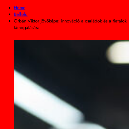
Home
Belföld
Orbán Viktor jövőképe: innováció a családok és a fiatalok
támogatására