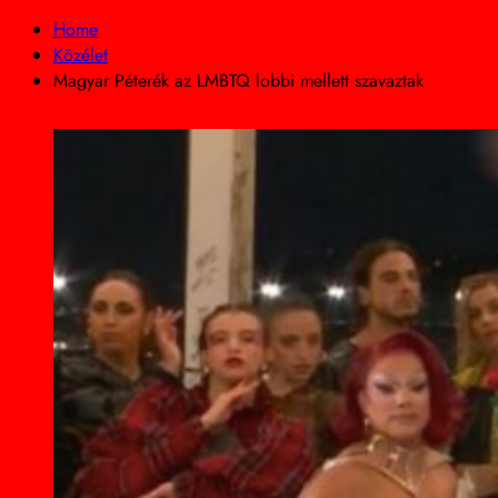
Home
Közélet
Magyar Péterék az LMBTQ lobbi mellett szavaztak