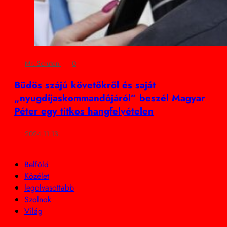
Mr. Scruton
0
Büdös szájú követőkről és saját
„nyugdíjaskommandójáról” beszél Magyar
Péter egy titkos hangfelvételen
2024.11.13.
Belföld
Közélet
legolvasottabb
Szolnok
Világ