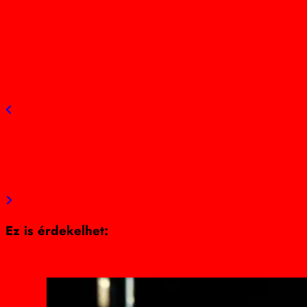
view all posts
Previous post
Szolnok történetének legnagyobb oktatási beruházása
biztosítja a szolnoki családok jövőjét
Next post
A csend ára – Lakatos Márk és barátai hallgatása az őt
ért súlyos vádakról
Ez is érdekelhet: