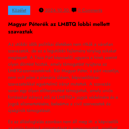
Közélet
2024.10.30.
0 Comments
Magyar Péterék az LMBTQ lobbi mellett
szavaztak
Az utóbbi idők politikai életében nem ritkák a váratlan
szavazatok, de ez a legutóbbi fejlemény tényleg sokakat
meglepett. A Tisza Párt képviselői ugyanis a hírek szerint
olyan döntést hoztak, amely támogatást nyújtana az
LMBTQ-szervezeteknek. Bár Magyar Péter, a párt vezetője,
nem volt jelen a plenáris ülésen, képviselőtársai
szavazataikkal egyértelmű irányt mutattak. A szavazás
során egy olyan előterjesztést támogattak, amely uniós
forrásokat irányoz elő az LMBTIQ+ jogok védelmére és e
jogok elismertetésére, beleértve a civil szervezetek és
újságírók támogatását.
Ez az állásfoglalás azonban nem áll meg itt: a képviselők
az uniós források visszatartását is megszavazták, amellyel