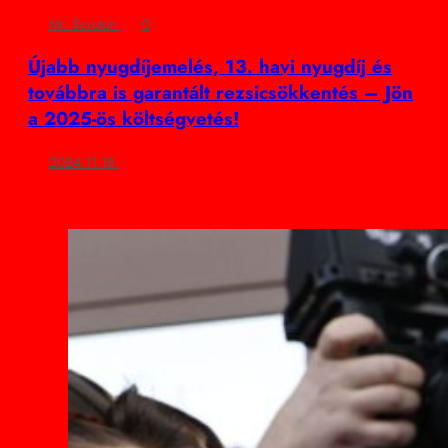
Mr. Scruton
0
Újabb nyugdíjemelés, 13. havi nyugdíj és
továbbra is garantált rezsicsökkentés – Jön
a 2025-ös költségvetés!
2024.11.18.