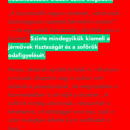
„A buszvezetők nagyon rendesek, udvariasak,
biztonságosan vezetnek bármelyik vonalon!”
– írta egy másik hozzászóló, akit több utas is
követett.
Szinte mindegyikük kiemeli a
járművek tisztaságát és a sofőrök
odafigyelését.
Persze, akadnak apróbb kritikák is: néhányan
a műszaki állapotra vagy a nyáron zárt
ablakokra panaszkodnak, de még ezekben a
kommentekben is ott rejlik a dicséret:
„A
sofőrök mindig udvariasak, válaszolnak a
kérdésekre, a tisztasággal sincs baj, csak a
nyári melegben lehetne kicsit szellősebb a
busz.”