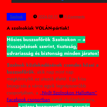
Szolnok
2024.09.17.
0 Comments
A szolnokiak VOLÁN-pártiak!
Hősies buszsofőrök Szolnokon – a
visszajelzések szerint, tisztaság,
udvariasság és biztonság minden járaton!
Szolnok közlekedésének csendes hősei a
buszsofőrök
, akik nap mint nap
megkönnyítik az utazók életét. Egy friss
bejegyzés a város egyik legnépszerűbb
csoportjában, a
„Nyílt Szolnokon Hallottam”
Facebook csoportban
ismét rávilágított arra,
hogy
a város buszvezetői nem csupán