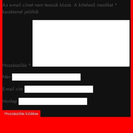
Az e-mail címet nem tesszük közzé.
A kötelező mezőket
*
karakterrel jelöltük
Hozzászólás
*
Név
E-mail cím
Honlap