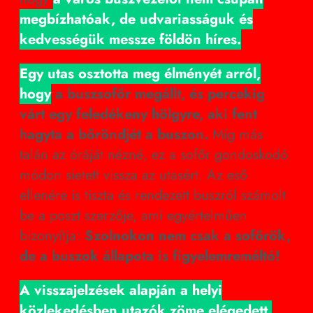
megbízhatóak, de udvariasságuk és
kedvességük messze földön híres.
Egy utas osztotta meg élményét arról,
hogy
a buszsofőr megállt, és percekig
várt egy feledékeny hölgyre, aki fent
hagyta a bőröndjét a buszon.
Míg más
talán az óráját nézné, ez a sofőr gondoskodó
módon sietett vissza az utasért. Az eső
ellenére is tiszta és rendezett buszról számolt
be a poszt szerzője, ami egyértelműen
bizonyítja:
Szolnokon nem csak a sofőrök,
de a buszok állapota is figyelemreméltó!
A visszajelzések alapján a helyi
közlekedésben utazók zöme elégedett.