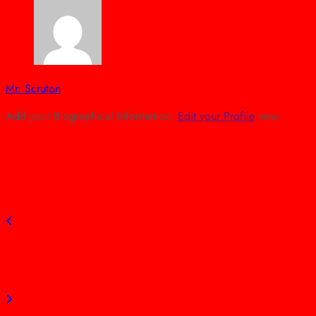
Mr. Scruton
Add your Biographical Information.
Edit your Profile
now.
view all posts
Previous post
STRANDOK ÉJSZAKÁJA a Véső úti Strandfürdőben!
Next post
ADJ VÉRT SZOLNOKON!