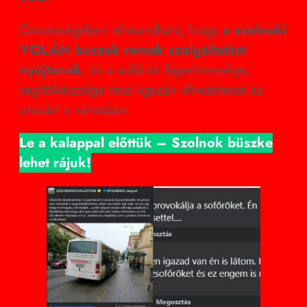
Összességében elmondható, hogy
a szolnoki
VOLÁN buszok remek szolgáltatást
nyújtanak
, és a sofőrök figyelmessége,
segítőkészsége teszi igazán élvezetessé az
utazást a városban.
Le a kalappal előttük – Szolnok büszke
lehet rájuk!