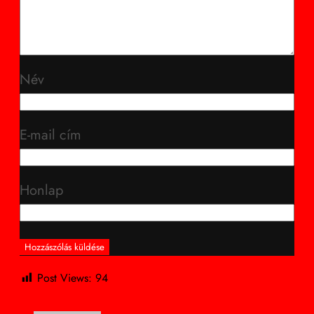
Név
E-mail cím
Honlap
Post Views:
94