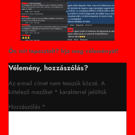
Ön mit tapasztalt? Írja meg véleményét!
Vélemény, hozzászólás?
Az e-mail címet nem tesszük közzé.
A
kötelező mezőket
*
karakterrel jelöltük
Hozzászólás
*